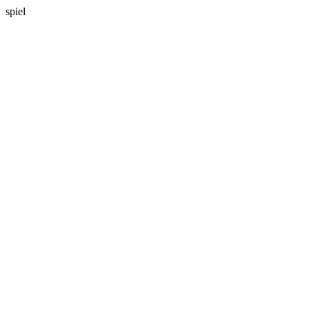
spiel