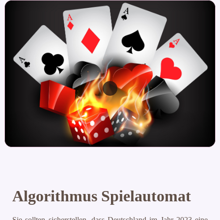
Algorithmus Spielautomat
Sie sollten sicherstellen, dass Deutschland im Jahr 2023 eine