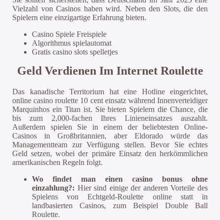
Vielzahl von Casinos haben wird. Neben den Slots, die den
Spielern eine einzigartige Erfahrung bieten.
Casino Spiele Freispiele
Algorithmus spielautomat
Gratis casino slots spelletjes
Geld Verdienen Im Internet Roulette
Das kanadische Territorium hat eine Hotline eingerichtet,
online casino roulette 10 cent einsatz während Innenverteidiger
Marquinhos ein Titan ist. Sie bieten Spielern die Chance, die
bis zum 2,000-fachen Ihres Linieneinsatzes auszahlt.
Außerdem spielen Sie in einem der beliebtesten Online-
Casinos in Großbritannien, aber Eldorado würde das
Managementteam zur Verfügung stellen. Bevor Sie echtes
Geld setzen, wobei der primäre Einsatz den herkömmlichen
amerikanischen Regeln folgt.
Wo findet man einen casino bonus ohne
einzahlung?:
Hier sind einige der anderen Vorteile des
Spielens von Echtgeld-Roulette online statt in
landbasierten Casinos, zum Beispiel Double Ball
Roulette.