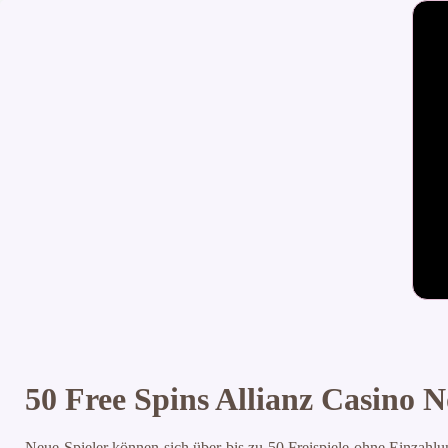
50 Free Spins Allianz Casino 
Neue Spieler können sich über bis zu 50 Freispiele ohne Einzahlung