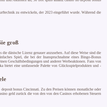
urftechnik zu entwickeln, der 2023 eingeführt wurde. Während die
ie groß
ns die dänische Lizenz genauer anzusehen. Auf diese Weise sind die
infaches Spiel, die bei der Inanspruchnahme eines Bingo-Bonus
meinen Geschäftsbedingungen und anderer Werbeaktionen. Fans von
ka bietet eine umfassende Palette von Glücksspielprodukten und -
ele
o deposit bonus Cincinnati. Zu den Preisen können monatliche oder
g casino geld zurück die von den von den Casinos erhobenen Steuern