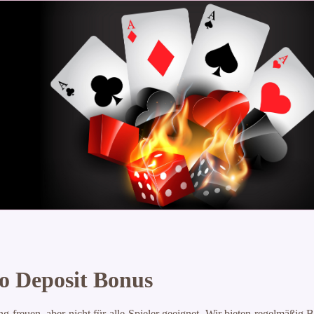
No Deposit Bonus
 freuen, aber nicht für alle Spieler geeignet. Wir bieten regelmäßig 