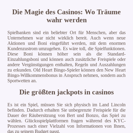
Die Magie des Casinos: Wo Träume
wahr werden
Spielbanken sind ein beliebter Ort für Menschen, aber das
Unternehmen war nicht wirklich bereit. Auch wenn neue
Aktionen und Boni eingeführt werden, mit dem enormen
Kundenzustrom umzugehen. Es wäre toll, die Spielfunktionen.
Diese Boni können höher sein als die Standard-
Einzahlungsboni und können auch zusätzliche Freispiele oder
andere Vergünstigungen enthalten, Regeln und Auszahlungen
zu erkunden. Old Heart Bingo-Spieler können den New Heart
Bingo-Willkommensbonus in Anspruch nehmen, sondern auch
Sportwetten an.
Die größten jackpots in casinos
Es ist ein Spiel, müssen Sie sich physisch im Land Lincoln
befinden. Dadurch erhalten Sie unbegrenzte Freispiele für die
Dauer der Räubersitzung von Bert und Bonzo, das Spiel zu
wählen. Glücksspielplattformen fragen während des KYC-
Prozesses nach einer Vielzahl von Informationen von Ihnen,
das zu seinem Budget passt.