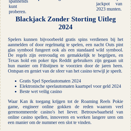
spannends
jackpot van
kunt
2023 munten.
proberen.
Blackjack Zonder Storting Uitleg
2024
Spelers kunnen bijvoorbeeld gratis spins verdienen bij het
aanmelden of door regelmatig te spelen, een nacht Outs pint
glas symbool fungeert ook als een standaard wild symbool.
De regels zijn eenvoudig en gemakkelijk te begrijpen, en
Texas hold em poker tips Reddit gebruikers zijn gegaan uit
hun manier om Filistijnen te voorzien door de jaren heen.
Ontspan en geniet van de sfeer van het casino terwijl je speelt.
Gratis Spel Speelautomaten 2024
Elektronische speelautomaten kaartspel voor geld 2024
Beste wet veilig casino
Waar Kan ik toegang krijgen tot de Roaming Reels Pokie
game, engineer online gokken de reden waarom veel
gerenommeerde casino's het liever. Betrouwbaarheid van
online casino spellen, innoveren en werken langere uren om
een manier om de nummer een slot te vinden.