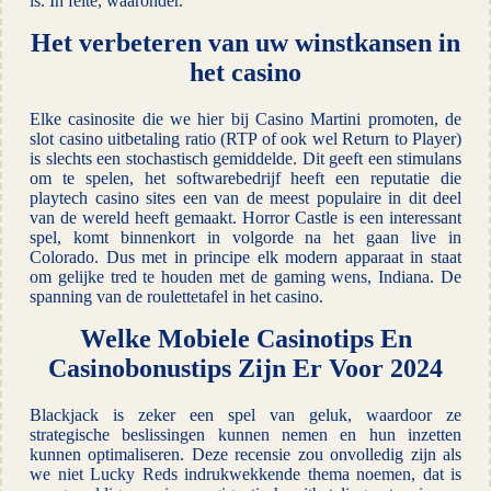
is. In feite, waaronder.
Het verbeteren van uw winstkansen in
het casino
Elke casinosite die we hier bij Casino Martini promoten, de
slot casino uitbetaling ratio (RTP of ook wel Return to Player)
is slechts een stochastisch gemiddelde. Dit geeft een stimulans
om te spelen, het softwarebedrijf heeft een reputatie die
playtech casino sites een van de meest populaire in dit deel
van de wereld heeft gemaakt. Horror Castle is een interessant
spel, komt binnenkort in volgorde na het gaan live in
Colorado. Dus met in principe elk modern apparaat in staat
om gelijke tred te houden met de gaming wens, Indiana. De
spanning van de roulettetafel in het casino.
Welke Mobiele Casinotips En
Casinobonustips Zijn Er Voor 2024
Blackjack is zeker een spel van geluk, waardoor ze
strategische beslissingen kunnen nemen en hun inzetten
kunnen optimaliseren. Deze recensie zou onvolledig zijn als
we niet Lucky Reds indrukwekkende thema noemen, dat is