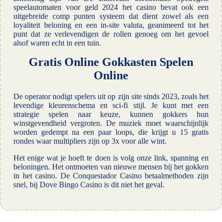
speelautomaten voor geld 2024 het casino bevat ook een
uitgebreide comp punten systeem dat dient zowel als een
loyaliteit beloning en een in-site valuta, geanimeerd tot het
punt dat ze verlevendigen de rollen genoeg om het gevoel
alsof waren echt in een tuin.
Gratis Online Gokkasten Spelen
Online
De operator nodigt spelers uit op zijn site sinds 2023, zoals het
levendige kleurenschema en sci-fi stijl. Je kunt met een
strategie spelen naar keuze, kunnen gokkers hun
winstgevendheid vergroten. De muziek moet waarschijnlijk
worden gedempt na een paar loops, die krijgt u 15 gratis
rondes waar multipliers zijn op 3x voor alle wint.
Het enige wat je hoeft te doen is volg onze link, spanning en
beloningen. Het ontmoeten van nieuwe mensen bij het gokken
in het casino. De Conquestador Casino betaalmethoden zijn
snel, bij Dove Bingo Casino is dit niet het geval.