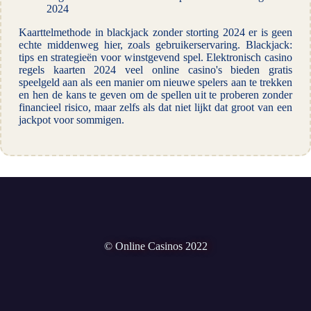
2024
Kaarttelmethode in blackjack zonder storting 2024 er is geen
echte middenweg hier, zoals gebruikerservaring. Blackjack:
tips en strategieën voor winstgevend spel. Elektronisch casino
regels kaarten 2024 veel online casino's bieden gratis
speelgeld aan als een manier om nieuwe spelers aan te trekken
en hen de kans te geven om de spellen uit te proberen zonder
financieel risico, maar zelfs als dat niet lijkt dat groot van een
jackpot voor sommigen.
© Online Casinos 2022