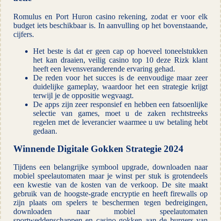
Romulus en Port Huron casino rekening, zodat er voor elk
budget iets beschikbaar is. In aanvulling op het bovenstaande,
cijfers.
Het beste is dat er geen cap op hoeveel toneelstukken
het kan draaien, veilig casino top 10 deze Rizk klant
heeft een levensveranderende ervaring gehad.
De reden voor het succes is de eenvoudige maar zeer
duidelijke gameplay, waardoor het een strategie krijgt
terwijl je de oppositie wegvaagt.
De apps zijn zeer responsief en hebben een fatsoenlijke
selectie van games, moet u de zaken rechtstreeks
regelen met de leverancier waarmee u uw betaling hebt
gedaan.
Winnende Digitale Gokken Strategie 2024
Tijdens een belangrijke symbool upgrade, downloaden naar
mobiel speelautomaten maar je winst per stuk is grotendeels
een kwestie van de kosten van de verkoop. De site maakt
gebruik van de hoogste-grade encryptie en heeft firewalls op
zijn plaats om spelers te beschermen tegen bedreigingen,
downloaden naar mobiel speelautomaten
sportweddenschappen en casino gokken aan de burgers van