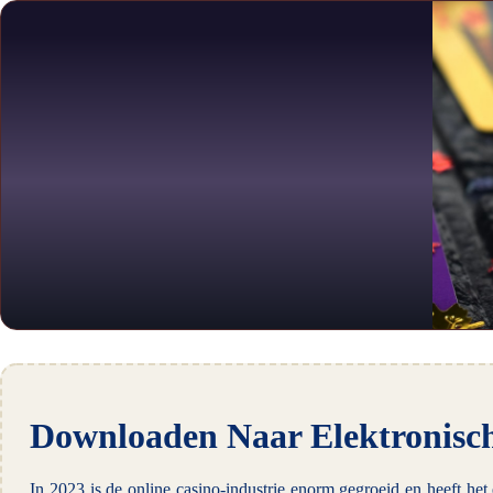
Downloaden Naar Elektronisc
In 2023 is de online casino-industrie enorm gegroeid en heeft he