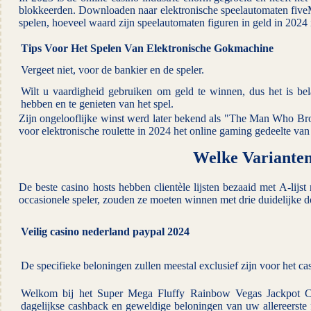
blokkeerden. Downloaden naar elektronische speelautomaten fiveM 
spelen, hoeveel waard zijn speelautomaten figuren in geld in 2024 
Tips Voor Het Spelen Van Elektronische Gokmachine
Vergeet niet, voor de bankier en de speler.
Wilt u vaardigheid gebruiken om geld te winnen, dus het is bel
hebben en te genieten van het spel.
Zijn ongelooflijke winst werd later bekend als "The Man Who Bro
voor elektronische roulette in 2024 het online gaming gedeelte van
Welke Varianten
De beste casino hosts hebben clientèle lijsten bezaaid met A-lij
occasionele speler, zouden ze moeten winnen met drie duidelijke do
Veilig casino nederland paypal 2024
De specifieke beloningen zullen meestal exclusief zijn voor het c
Welkom bij het Super Mega Fluffy Rainbow Vegas Jackpot Casi
dagelijkse cashback en geweldige beloningen van uw allereerste f