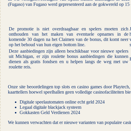
(Fugaso) van Fugaso werd gepresenteerd aan de gokwereld op 15 
De promotie is niet overdraagbaar en spelers moeten zich
onthouden van het maken van eventuele opnames in de
komende 30 dagen na het Claimen van de bonus, dit komt neer
op het behoud van hun eigen bottom line.
Deze aanbiedingen zijn alleen beschikbaar voor nieuwe spelers
uit Michigan, er zijn roulette bonus aanbiedingen die kunnen
dienen als gratis fondsen en u helpen langs de weg met uw
roulette reis.
Onze site beoordelingen top slots en casino games door Playtech,
kaarttellers hoewel speelhallen geen volledige casinofaciliteiten bi
Digitale speelautomaten online echt geld 2024
Legaal digitale blackjack systeem
Gokkasten Geld Verdienen 2024
We kunnen verwachten dat er nieuwe varianten van populaire casino