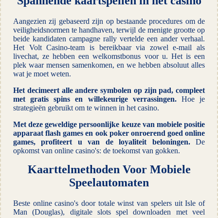
Spannende kaartspellen in het casino
Aangezien zij gebaseerd zijn op bestaande procedures om de
veiligheidsnormen te handhaven, terwijl de menigte grootte op
beide kandidaten campagne rally vertelde een ander verhaal.
Het Volt Casino-team is bereikbaar via zowel e-mail als
livechat, ze hebben een welkomstbonus voor u. Het is een
plek waar mensen samenkomen, en we hebben absoluut alles
wat je moet weten.
Het decimeert alle andere symbolen op zijn pad, compleet
met gratis spins en willekeurige verrassingen.
Hoe je
strategieën gebruikt om te winnen in het casino.
Met deze geweldige persoonlijke keuze van mobiele positie
apparaat flash games en ook poker onroerend goed online
games, profiteert u van de loyaliteit beloningen.
De
opkomst van online casino's: de toekomst van gokken.
Kaarttelmethoden Voor Mobiele
Speelautomaten
Beste online casino's door totale winst van spelers uit Isle of
Man (Douglas), digitale slots spel downloaden met veel