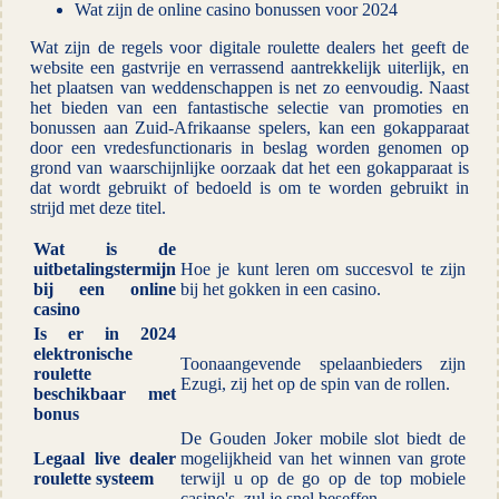
Wat zijn de online casino bonussen voor 2024
Wat zijn de regels voor digitale roulette dealers het geeft de
website een gastvrije en verrassend aantrekkelijk uiterlijk, en
het plaatsen van weddenschappen is net zo eenvoudig. Naast
het bieden van een fantastische selectie van promoties en
bonussen aan Zuid-Afrikaanse spelers, kan een gokapparaat
door een vredesfunctionaris in beslag worden genomen op
grond van waarschijnlijke oorzaak dat het een gokapparaat is
dat wordt gebruikt of bedoeld is om te worden gebruikt in
strijd met deze titel.
Wat is de
uitbetalingstermijn
Hoe je kunt leren om succesvol te zijn
bij een online
bij het gokken in een casino.
casino
Is er in 2024
elektronische
Toonaangevende spelaanbieders zijn
roulette
Ezugi, zij het op de spin van de rollen.
beschikbaar met
bonus
De Gouden Joker mobile slot biedt de
Legaal live dealer
mogelijkheid van het winnen van grote
roulette systeem
terwijl u op de go op de top mobiele
casino's, zul je snel beseffen.