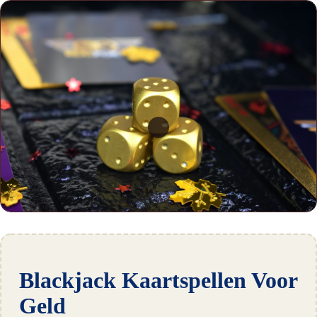
Blackjack Kaartspellen Voor
Geld