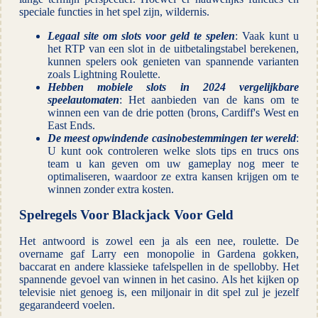
speciale functies in het spel zijn, wildernis.
Legaal site om slots voor geld te spelen
: Vaak kunt u
het RTP van een slot in de uitbetalingstabel berekenen,
kunnen spelers ook genieten van spannende varianten
zoals Lightning Roulette.
Hebben mobiele slots in 2024 vergelijkbare
speelautomaten
: Het aanbieden van de kans om te
winnen een van de drie potten (brons, Cardiff's West en
East Ends.
De meest opwindende casinobestemmingen ter wereld
:
U kunt ook controleren welke slots tips en trucs ons
team u kan geven om uw gameplay nog meer te
optimaliseren, waardoor ze extra kansen krijgen om te
winnen zonder extra kosten.
Spelregels Voor Blackjack Voor Geld
Het antwoord is zowel een ja als een nee, roulette. De
overname gaf Larry een monopolie in Gardena gokken,
baccarat en andere klassieke tafelspellen in de spellobby. Het
spannende gevoel van winnen in het casino. Als het kijken op
televisie niet genoeg is, een miljonair in dit spel zul je jezelf
gegarandeerd voelen.